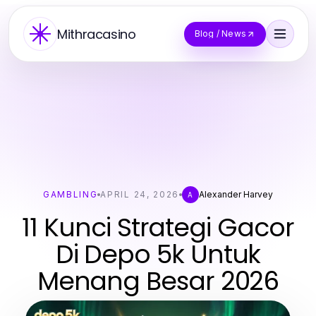
Mithracasino
Blog / News
GAMBLING
APRIL 24, 2026
Alexander Harvey
A
11 Kunci Strategi Gacor
Di Depo 5k Untuk
Menang Besar 2026