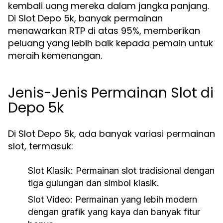
kembali uang mereka dalam jangka panjang.
Di Slot Depo 5k, banyak permainan
menawarkan RTP di atas 95%, memberikan
peluang yang lebih baik kepada pemain untuk
meraih kemenangan.
Jenis-Jenis Permainan Slot di
Depo 5k
Di Slot Depo 5k, ada banyak variasi permainan
slot, termasuk:
Slot Klasik:
Permainan slot tradisional dengan
tiga gulungan dan simbol klasik.
Slot Video:
Permainan yang lebih modern
dengan grafik yang kaya dan banyak fitur