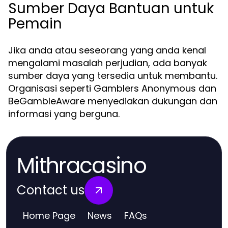
Sumber Daya Bantuan untuk
Pemain
Jika anda atau seseorang yang anda kenal
mengalami masalah perjudian, ada banyak
sumber daya yang tersedia untuk membantu.
Organisasi seperti Gamblers Anonymous dan
BeGambleAware menyediakan dukungan dan
informasi yang berguna.
Mithracasino
Contact us
Home Page
News
FAQs