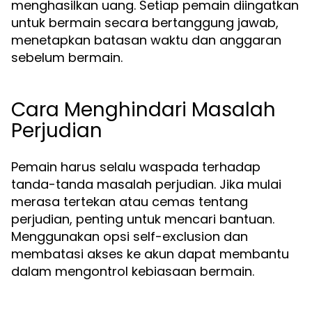
menghasilkan uang. Setiap pemain diingatkan
untuk bermain secara bertanggung jawab,
menetapkan batasan waktu dan anggaran
sebelum bermain.
Cara Menghindari Masalah
Perjudian
Pemain harus selalu waspada terhadap
tanda-tanda masalah perjudian. Jika mulai
merasa tertekan atau cemas tentang
perjudian, penting untuk mencari bantuan.
Menggunakan opsi self-exclusion dan
membatasi akses ke akun dapat membantu
dalam mengontrol kebiasaan bermain.