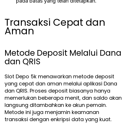
pada batas yang telah ditetapkan.
Transaksi Cepat dan
Aman
Metode Deposit Melalui Dana
dan QRIS
Slot Depo 5k menawarkan metode deposit
yang cepat dan aman melalui aplikasi Dana
dan QRIS. Proses deposit biasanya hanya
memerlukan beberapa menit, dan saldo akan
langsung ditambahkan ke akun pemain.
Metode ini juga menjamin keamanan
transaksi dengan enkripsi data yang kuat.