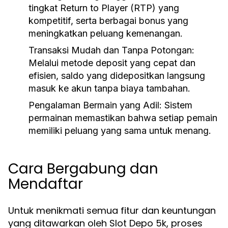
tingkat Return to Player (RTP) yang
kompetitif, serta berbagai bonus yang
meningkatkan peluang kemenangan.
Transaksi Mudah dan Tanpa Potongan:
Melalui metode deposit yang cepat dan
efisien, saldo yang didepositkan langsung
masuk ke akun tanpa biaya tambahan.
Pengalaman Bermain yang Adil:
Sistem
permainan memastikan bahwa setiap pemain
memiliki peluang yang sama untuk menang.
Cara Bergabung dan
Mendaftar
Untuk menikmati semua fitur dan keuntungan
yang ditawarkan oleh Slot Depo 5k, proses