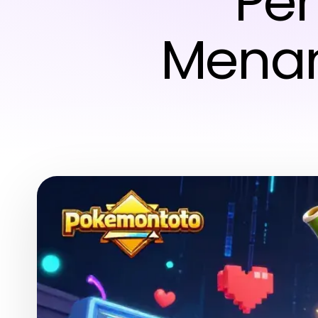
Pen
Menan