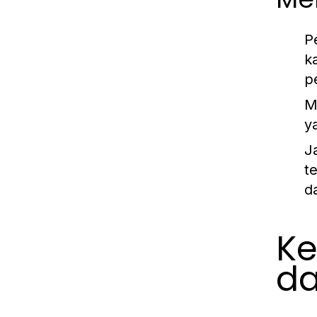
P
k
p
M
y
J
t
da
K
da