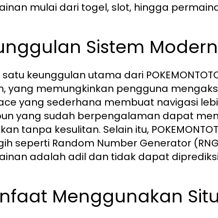
inan mulai dari togel, slot, hingga permain
unggulan Sistem Modern
 satu keunggulan utama dari POKEMONTOTO
n, yang memungkinkan pengguna mengakses
face yang sederhana membuat navigasi leb
un yang sudah berpengalaman dapat me
kan tanpa kesulitan. Selain itu, POKEMONT
ih seperti Random Number Generator (RNG
inan adalah adil dan tidak dapat diprediksi
nfaat Menggunakan Situ