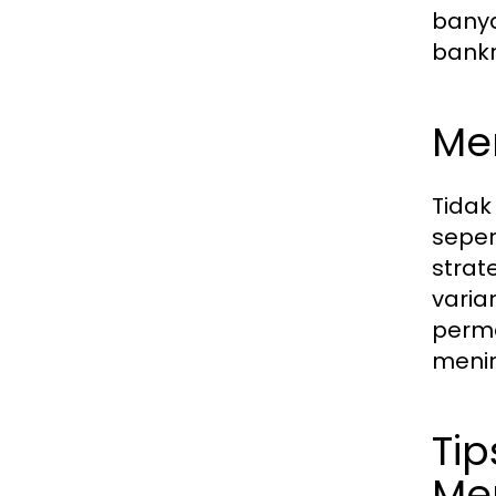
banya
bankr
Me
Tida
seper
strat
varia
perma
menin
Tip
Me