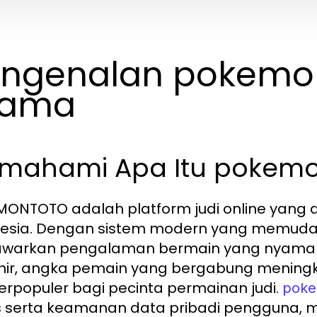
ngenalan pokemon
tama
mahami Apa Itu pokemo
ONTOTO adalah platform judi online yang di
nesia. Dengan sistem modern yang memud
warkan pengalaman bermain yang nyaman
hir, angka pemain yang bergabung meningk
terpopuler bagi pecinta permainan judi.
poke
 serta keamanan data pribadi pengguna, m