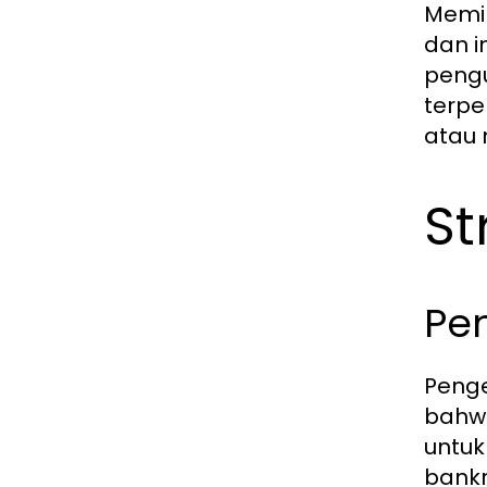
Memil
dan i
pengu
terpe
atau
St
Pen
Penge
bahwa
untuk
bankr