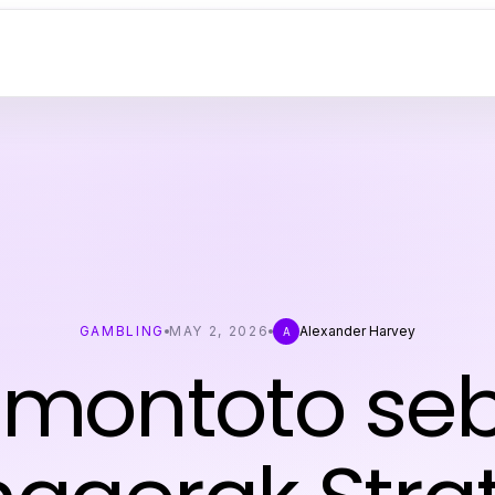
GAMBLING
MAY 2, 2026
Alexander Harvey
A
montoto se