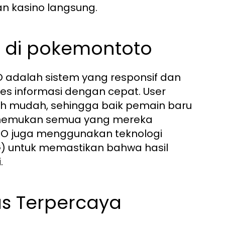
an kasino langsung.
 di pokemontoto
 adalah sistem yang responsif dan
 informasi dengan cepat. User
ih mudah, sehingga baik pemain baru
nemukan semua yang mereka
OTO juga menggunakan teknologi
) untuk memastikan bahwa hasil
.
s Terpercaya