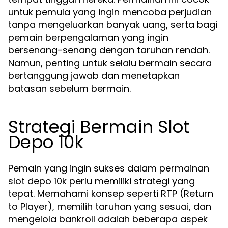
untuk pemula yang ingin mencoba perjudian
tanpa mengeluarkan banyak uang, serta bagi
pemain berpengalaman yang ingin
bersenang-senang dengan taruhan rendah.
Namun, penting untuk selalu bermain secara
bertanggung jawab dan menetapkan
batasan sebelum bermain.
Strategi Bermain Slot
Depo 10k
Pemain yang ingin sukses dalam permainan
slot depo 10k perlu memiliki strategi yang
tepat. Memahami konsep seperti RTP (Return
to Player), memilih taruhan yang sesuai, dan
mengelola bankroll adalah beberapa aspek