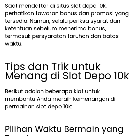
Saat mendaftar di situs slot depo 10k,
perhatikan tawaran bonus dan promosi yang
tersedia. Namun, selalu periksa syarat dan
ketentuan sebelum menerima bonus,
termasuk persyaratan taruhan dan batas
waktu.
Tips dan Trik untuk
Menang di Slot Depo 10k
Berikut adalah beberapa kiat untuk
membantu Anda meraih kemenangan di
permainan slot depo 10k:
Pilihan Waktu Bermain yang