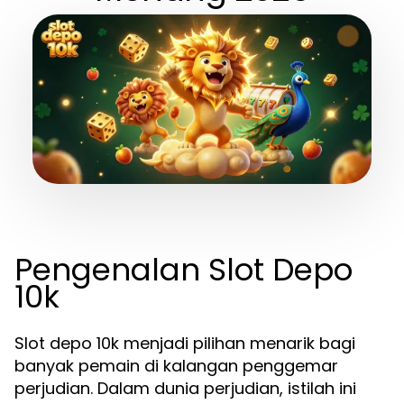
Pengenalan Slot Depo
10k
Slot depo 10k menjadi pilihan menarik bagi
banyak pemain di kalangan penggemar
perjudian. Dalam dunia perjudian, istilah ini