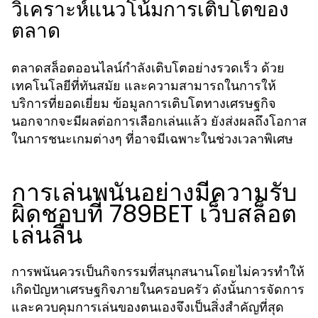
วิเคราะห์แนวโน้มการเติบโตของ
ตลาด
ตลาดสล็อตออนไลน์กำลังเติบโตอย่างรวดเร็ว ด้วย
เทคโนโลยีที่ทันสมัย และความสามารถในการให้
บริการที่ยอดเยี่ยม ข้อมูลการเติบโตทางเศรษฐกิจ
นอกจากจะมีผลต่อการเลือกเล่นแล้ว ยังส่งผลถึงโอกาส
ในการชนะเกมต่างๆ ที่อาจมีเฉพาะในช่วงเวลาพิเศษ
การเล่นพนันอย่างมีความรับ
ผิดชอบที่ 789BET เว็บสล็อต
เล่นลื่น
การพนันควรเป็นกิจกรรมที่สนุกสนานโดยไม่ควรทำให้
เกิดปัญหาเศรษฐกิจภายในครอบครัว ดังนั้นการจัดการ
และควบคุมการเล่นของตนเองจึงเป็นสิ่งสำคัญที่สุด