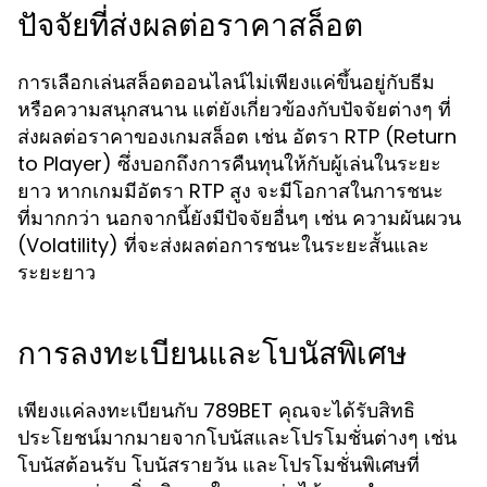
ปัจจัยที่ส่งผลต่อราคาสล็อต
การเลือกเล่นสล็อตออนไลน์ไม่เพียงแค่ขึ้นอยู่กับธีม
หรือความสนุกสนาน แต่ยังเกี่ยวข้องกับปัจจัยต่างๆ ที่
ส่งผลต่อราคาของเกมสล็อต เช่น อัตรา RTP (Return
to Player) ซึ่งบอกถึงการคืนทุนให้กับผู้เล่นในระยะ
ยาว หากเกมมีอัตรา RTP สูง จะมีโอกาสในการชนะ
ที่มากกว่า นอกจากนี้ยังมีปัจจัยอื่นๆ เช่น ความผันผวน
(Volatility) ที่จะส่งผลต่อการชนะในระยะสั้นและ
ระยะยาว
การลงทะเบียนและโบนัสพิเศษ
เพียงแค่ลงทะเบียนกับ 789BET คุณจะได้รับสิทธิ
ประโยชน์มากมายจากโบนัสและโปรโมชั่นต่างๆ เช่น
โบนัสต้อนรับ โบนัสรายวัน และโปรโมชั่นพิเศษที่