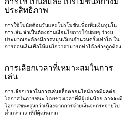
การใช้โบนัสและโปรโมชั่นอย่างมี
ประสิทธิภาพ
การใช้โบนัสต้อนรับและโปรโมชั่นเพื่อเพิ่มเงินทุนใน
การเล่น จำเป็นต้องอ่านเงื่อนไขการใช้บ่อยๆ ว่างบ
ประมาณจะต้องมีการหมุนเวียนจำนวนครั้งเท่าใด ใน
การถอนเงินเพื่อให้แน่ใจว่าสามารถทำได้อย่างถูกต้อง
การเลือกเวลาที่เหมาะสมในการ
เล่น
การเลือกเวลาในการเล่นสล็อตออนไลน์อาจมีผลต่อ
โอกาสในการชนะ โดยช่วงเวลาที่มีผู้เล่นน้อย อาจจะมี
โอกาสชนะสูงกว่าเนื่องจากการจ่ายเงินจะกระจายไป
ต่ำกว่าเวลาที่มีผู้เล่นมาก