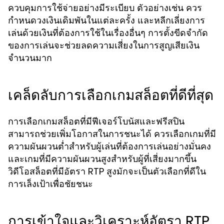
ควบคุมการใช้จ่ายอย่างมีระเบียบ ตัวอย่างเช่น ควร
กำหนดวงเงินเดิมพันในแต่ละครั้ง และหลีกเลี่ยงการ
เล่นด้วยเงินที่ต้องการใช้ในเรื่องอื่นๆ การตั้งขีดจำกัด
ของการเล่นจะช่วยลดความเสี่ยงในการสูญเสียเงิน
จำนวนมาก
เคล็ดลับการเลือกเกมสล็อตที่ดีที่สุด
การเลือกเกมสล็อตที่มีฟีเจอร์โบนัสและฟรีสปิน
สามารถช่วยเพิ่มโอกาสในการชนะได้ ควรเลือกเกมที่มี
ความผันผวนต่ำสำหรับผู้เล่นที่ต้องการเล่นอย่างมั่นคง
และเกมที่มีความผันผวนสูงสำหรับผู้ที่เสี่ยงมากขึ้น
วิดีโอสล็อตที่มีอัตรา RTP สูงมักจะเป็นตัวเลือกที่ดีใน
การเล็งเป้าเพื่อชัยชนะ
การเข้าใจและวิเคราะห์อัตรา RTP