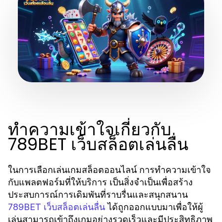
ทำความเข้าใจเกี่ยวกับ
789BET เว็บสล็อตเล่นลื่น
ในการเลือกเล่นเกมสล็อตออนไลน์ การทำความเข้าใจ
กับแพลตฟอร์มที่ให้บริการ เป็นสิ่งจำเป็นเพื่อสร้าง
ประสบการณ์การเดิมพันที่ราบรื่นและสนุกสนาน
ได้ถูกออกแบบมาเพื่อให้ผู้
789BET เว็บสล็อตเล่นลื่น
เล่นสามารถเข้าถึงเกมอย่างรวดเร็วและมีประสิทธิภาพ