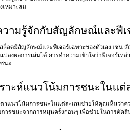
่างเหมาะสม
วามรู้จักกับสัญลักษณ์และฟีเ
สล็อตมีสัญลักษณ์และฟีเจอร์เฉพาะของตัวเอง เช่น ส
นแปลงผลการเล่นได้ ควรทำความเข้าใจว่าฟีเจอร์เหล่า
รชนะ
คราะห์แนวโน้มการชนะในแต่
บตาแนวโน้มการชนะในแต่ละเกมช่วยให้คุณเห็นว่าควร
การชนะจากการหมุนครั้งก่อนๆ เพื่อช่วยในการตัดสิ