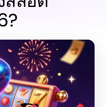
องสล็อต
26?