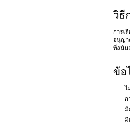
วิธ
การเลื
อนุญาต
ที่สนั
ข้อ
ไม
ก
ม
มี