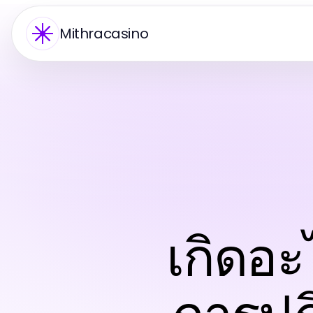
Mithracasino
เกิดอะ