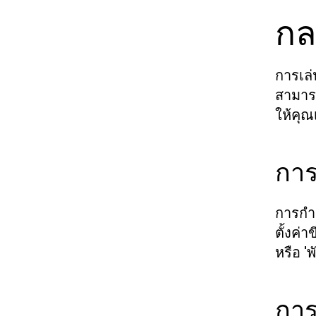
กล
การเล่
สามาร
ให้คุณ
กา
การกำห
ตั้งค่
หรือ '
การ