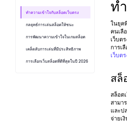
ทำ
ทำความเข้าใจกับสล็อตเว็บตรง
ในยุคท
กลยุทธ์การเล่นสล็อตให้ชนะ
คนเลื
การพัฒนาความเข้าใจในเกมสล็อต
เว็บตร
การเลื
เคล็ดลับการเล่นที่มีประสิทธิภาพ
เว็บตร
การเลือกเว็บสล็อตที่ดีที่สุดในปี 2026
สล็
สล็อตเ
สามารถ
และปลอ
จ่ายเง