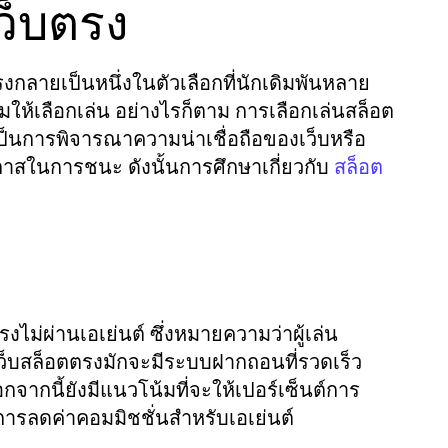
ว็บตรง
งกลายเป็นหนึ่งในตัวเลือกที่นักเดิมพันหลาย
เลือกเล่น อย่างไรก็ตาม การเลือกเล่นสล็อต
เป็นการพิจารณาความน่าเชื่อถือของเว็บหรือ
โอกาสในการชนะ ดังนั้นการศึกษาเกี่ยวกับ
สล็อต
ไม่ผ่านเอเย่นต์ ซึ่งหมายความว่าผู้เล่น
เว็บสล็อตตรงมักจะมีระบบฝากถอนที่รวดเร็ว
กจากนี้ยังมีแนวโน้มที่จะให้เปอร์เซ็นต์การ
มีการลดค่าคอมมิชชั่นสำหรับเอเย่นต์