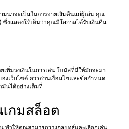
วามน่าจะเป็นในการจ่ายเงินคืนแก่ผู้เล่น คุณ
 ซึ่งแสดงให้เห็นว่าคุณมีโอกาสได้รับเงินคืน
เพิ่มวงเงินในการเล่น โบนัสที่มีให้มักจะมา
องเว็บไซต์ ควรอ่านเงื่อนไขและข้อกำหนด
ันได้อย่างเต็มที่
นเกมสล็อต
ขึ้น ทำให้คุณสามารถวางกลยุทธ์และเลือกเล่น